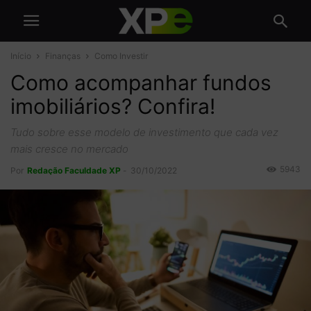
Início
Finanças
Como Investir
Como acompanhar fundos
imobiliários? Confira!
Tudo sobre esse modelo de investimento que cada vez
mais cresce no mercado
5943
Por
Redação Faculdade XP
-
30/10/2022