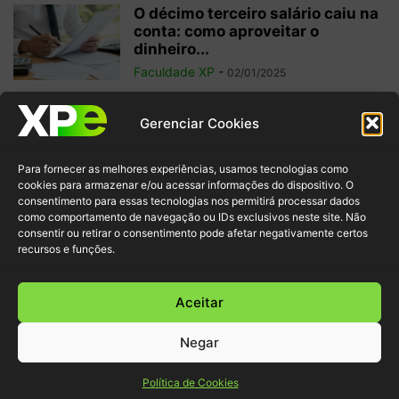
O décimo terceiro salário caiu na
conta: como aproveitar o
dinheiro...
Faculdade XP
-
02/01/2025
Investimentos internacionais:
Gerenciar Cookies
vale a pena investir fora do
Brasil?
Para fornecer as melhores experiências, usamos tecnologias como
Faculdade XP
-
04/10/2024
cookies para armazenar e/ou acessar informações do dispositivo. O
consentimento para essas tecnologias nos permitirá processar dados
como comportamento de navegação ou IDs exclusivos neste site. Não
Criptomoedas: regulamentações
consentir ou retirar o consentimento pode afetar negativamente certos
e inovação para garantir
recursos e funções.
segurança ao investidor
Faculdade XP
-
30/09/2024
Aceitar
Negar
© XP Educação 2022
Política de Cookies