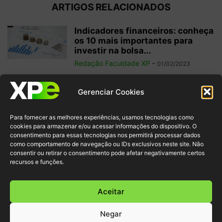
ARTIGOS RELACIONADOS
Indicadores financeiros: conheça
os 10 mais importantes para
investir na bolsa...
Redação Faculdade XP
-
01/02/2023
Como começar a operar em
Gerenciar Cookies
swing trade? 5 dicas para
ganhos...
Para fornecer as melhores experiências, usamos tecnologias como
Redação Faculdade XP
-
31/01/2023
cookies para armazenar e/ou acessar informações do dispositivo. O
consentimento para essas tecnologias nos permitirá processar dados
como comportamento de navegação ou IDs exclusivos neste site. Não
Free float: qual a importância
consentir ou retirar o consentimento pode afetar negativamente certos
desse conceito para acionistas
recursos e funções.
minoritários?
Redação Faculdade XP
-
22/01/2023
Aceitar
Negar