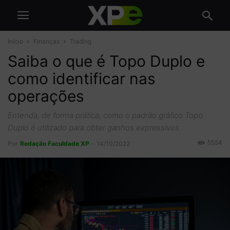
Início
Finanças
Trading
Saiba o que é Topo Duplo e
como identificar nas
operações
Entenda, de forma prática, como o padrão gráfico Topo
Duplo é utilizado para obter ganhos expressivos
5554
Por
Redação Faculdade XP
-
14/10/2022