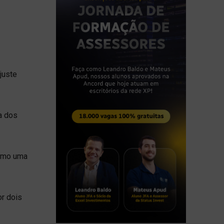
juste
a dos
como uma
or dois