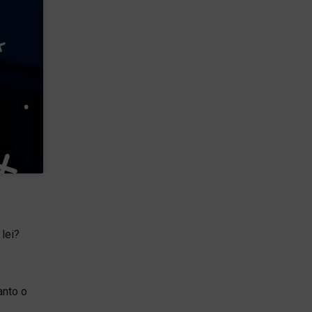
lei?
anto o