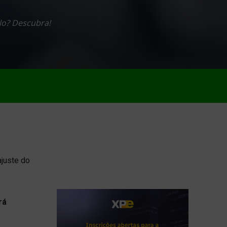
ulo? Descubra!
ajuste do
rá