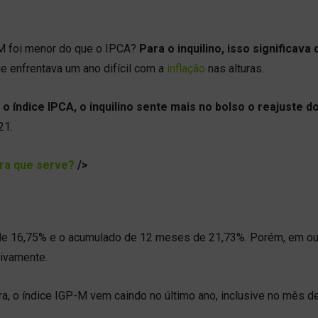
M foi menor do que o IPCA?
Para o inquilino, isso significava 
ue enfrentava um ano difícil com a
inflação
nas alturas.
o índice IPCA, o inquilino sente mais no bolso o reajuste d
21.
ara que serve?
/>
de 16,75% e o acumulado de 12 meses de 21,73%. Porém, em ou
tivamente.
a, o índice IGP-M vem caindo no último ano, inclusive no mês d