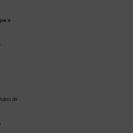
que o
o
tubro de
e