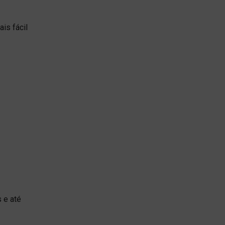
is fácil
 e até