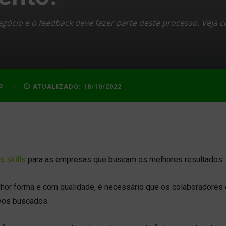
ócio e o feedback deve fazer parte deste processo. Veja 
2
ATUALIZADO:
18/10/2022
s skills
para as empresas que buscam os melhores resultados.
lhor forma e com qualidade, é necessário que os colaboradores 
ivos buscados.