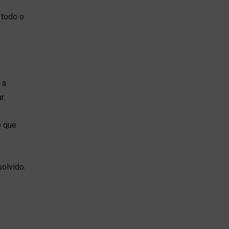
 todo o
 a
r.
o que
olvido.