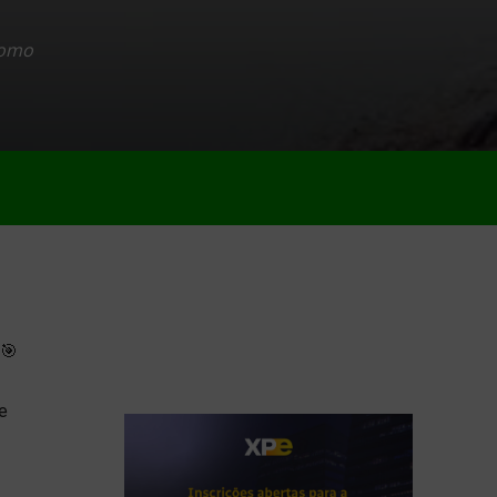
como
 🎯
e