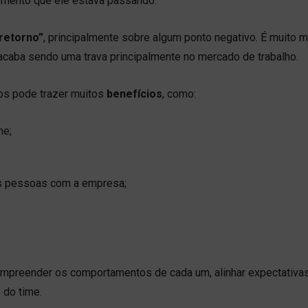
momento que ele estava passando.
retorno”
, principalmente sobre algum ponto negativo. É muito ma
o acaba sendo uma trava principalmente no mercado de trabalho.
os pode trazer muitos
benefícios
, como:
me;
as pessoas com a empresa;
compreender os comportamentos de cada um, alinhar expectativas
 do time.