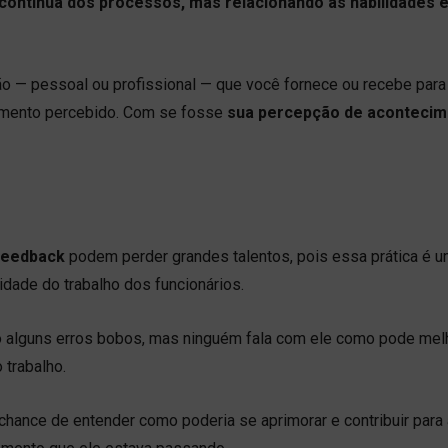
ontínua dos processos, mas relacionando as habilidades 
 — pessoal ou profissional — que você fornece ou recebe para
amento percebido. Com se fosse
sua percepção de aconteci
 feedback
podem perder grandes talentos, pois essa prática é 
idade do trabalho dos funcionários.
o alguns erros bobos, mas ninguém fala com ele como pode melh
 trabalho.
hance de entender como poderia se aprimorar e contribuir para 