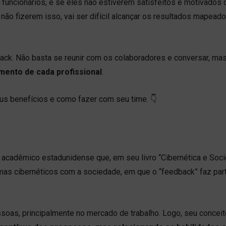
uncionários, e se eles não estiverem satisfeitos e motivados
 não fizerem isso, vai ser difícil alcançar os resultados mapeado
ck. Não basta se reunir com os colaboradores e conversar, mas
mento de cada profissional
.
eus benefícios e como fazer com seu time. 👇
m acadêmico estadunidense que, em seu livro “Cibernética e Soc
s cibernéticos com a sociedade, em que o “feedback” faz par
essoas, principalmente no mercado de trabalho. Logo, seu conceit