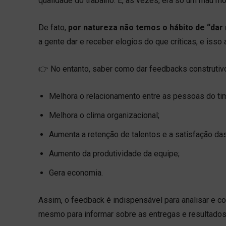
qualidade do trabalho. E, às vezes, era só um mau 
De fato,
por natureza não temos o hábito de “dar 
a gente dar e receber elogios do que críticas, e iss
👉 No entanto, saber como dar feedbacks construtiv
Melhora o relacionamento entre as pessoas do ti
Melhora o clima organizacional;
Aumenta a retenção de talentos e a satisfação d
Aumento da produtividade da equipe;
Gera economia.
Assim, o feedback é indispensável para analisar e 
mesmo para informar sobre as entregas e resultados