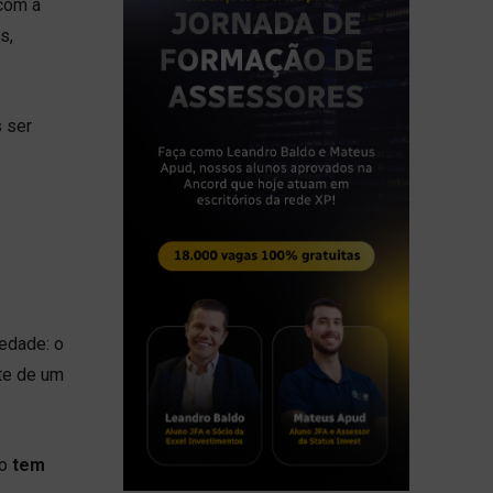
 com a
s,
 ser
iedade: o
te de um
o
tem