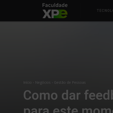
TECNOL
Início
Negócios
Gestão de Pessoas
Como dar feedb
para este mom