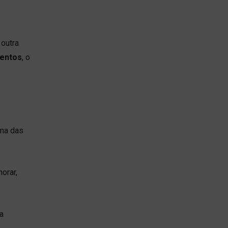
e
 outra
mentos
, o
uma das
orar,
a