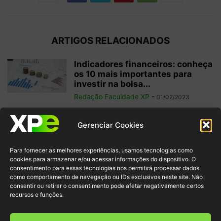
ARTIGOS RELACIONADOS
Indicadores financeiros: conheça
os 10 mais importantes para
investir na bolsa...
Redação Faculdade XP
-
01/02/2023
Como começar a operar em
Gerenciar Cookies
swing trade? 5 dicas para
ganhos...
Para fornecer as melhores experiências, usamos tecnologias como
Redação Faculdade XP
-
31/01/2023
cookies para armazenar e/ou acessar informações do dispositivo. O
consentimento para essas tecnologias nos permitirá processar dados
como comportamento de navegação ou IDs exclusivos neste site. Não
Free float: qual a importância
consentir ou retirar o consentimento pode afetar negativamente certos
desse conceito para acionistas
recursos e funções.
minoritários?
Redação Faculdade XP
-
22/01/2023