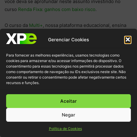
você deva se aprofundar neste assunto investindo no
curso
Renda Fixa: ganhos com baixo risco
.
O curso da
Multi+
, nossa plataforma educacional, ensina
como investir e aproveitar as melhores oportunidades dos
Gerenciar Cookies
produtos. A propósito, o treinamento oferece um tópico
específico sobre títulos públicos, o que engloba Tesouro
Para fornecer as melhores experiências, usamos tecnologias como
Direto. Que tal começar hoje mesmo?
Inscreva-se no
cookies para armazenar e/ou acessar informações do dispositivo. O
Multi+
e tenha acesso a este e outros cursos de educação
consentimento para essas tecnologias nos permitirá processar dados
como comportamento de navegação ou IDs exclusivos neste site. Não
financeira moderados pelos maiores especialistas do
consentir ou retirar o consentimento pode afetar negativamente certos
mercado!
recursos e funções.
Aceitar
Negar
Política de Cookies
ARTIGOS RELACIONADOS