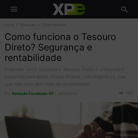
Início
Finanças
Como Investir
Como funciona o Tesouro
Direto? Segurança e
rentabilidade
Entender como funciona o Tesouro Direto é uma prática
essencial para quem deseja investir com segurança, mas
que não quer abrir mão da rentabilidade.
7961
Por
Redação Faculdade XP
-
28/10/2022