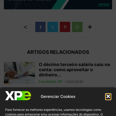
ARTIGOS RELACIONADOS
O décimo terceiro salário caiu na
conta: como aproveitar o
dinheiro...
Faculdade XP
-
02/01/2025
Investimentos internacionais:
Gerenciar Cookies
vale a pena investir fora do
Brasil?
Para fornecer as melhores experiências, usamos tecnologias como
Faculdade XP
-
04/10/2024
cookies para armazenar e/ou acessar informações do dispositivo. O