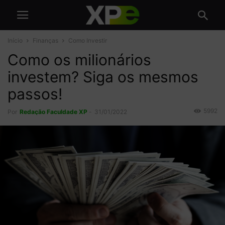
Início
Finanças
Como Investir
Como os milionários
investem? Siga os mesmos
passos!
5992
Por
Redação Faculdade XP
-
31/01/2022