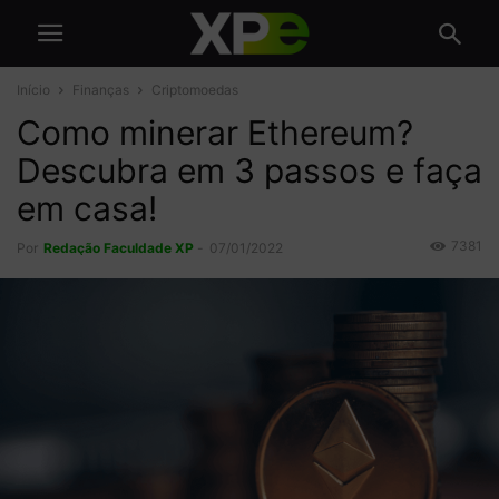
Início
Finanças
Criptomoedas
Como minerar Ethereum?
Descubra em 3 passos e faça
em casa!
7381
Por
Redação Faculdade XP
-
07/01/2022