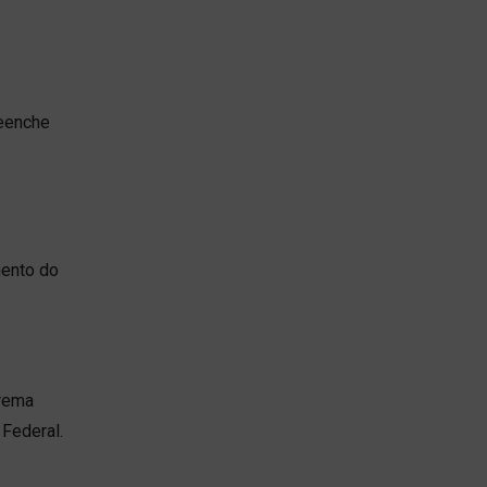
reenche
mento do
trema
 Federal.