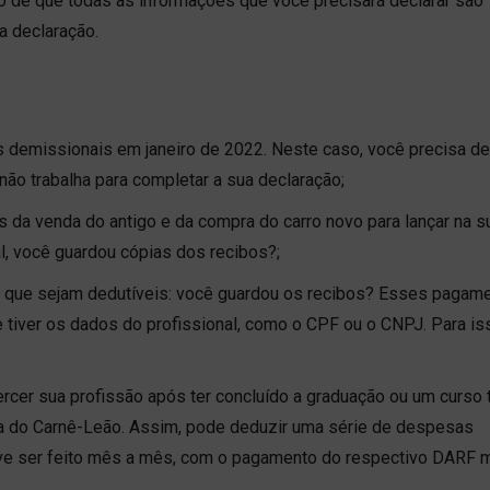
o de que todas as informações que você precisará declarar são
a declaração.
 demissionais em janeiro de 2022. Neste caso, você precisa d
não trabalha para completar a sua declaração;
s da venda do antigo e da compra do carro novo para lançar na s
l, você guardou cópias dos recibos?;
que sejam dedutíveis: você guardou os recibos? Esses pagam
tiver os dados do profissional, como o CPF ou o CNPJ. Para is
ercer sua profissão após ter concluído a graduação ou um curso 
a do Carnê-Leão. Assim, pode deduzir uma série de despesas
eve ser feito mês a mês, com o pagamento do respectivo DARF 