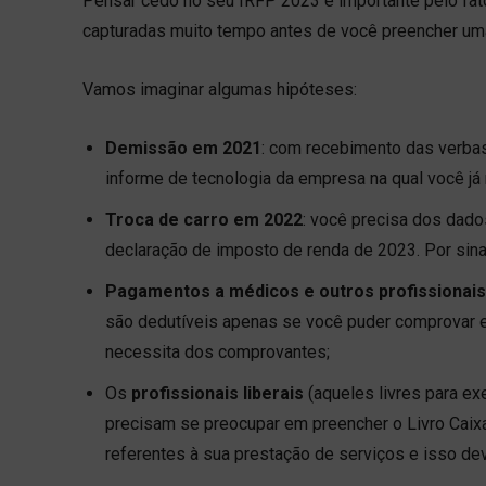
Pensar cedo no seu IRFP 2023 é importante pelo fat
capturadas muito tempo antes de você preencher um
Vamos imaginar algumas hipóteses:
Demissão em 2021
: com recebimento das verbas
informe de tecnologia da empresa na qual você já 
Troca de carro em 2022
: você precisa dos dado
declaração de imposto de renda de 2023. Por sina
Pagamentos a médicos e outros profissionais
são dedutíveis apenas se você puder comprovar e 
necessita dos comprovantes;
Os
profissionais liberais
(aqueles livres para ex
precisam se preocupar em preencher o Livro Caix
referentes à sua prestação de serviços e isso d