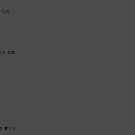
 fará
m e isso
mo ano e