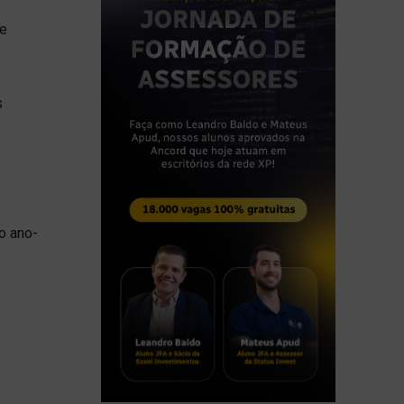
 e
s
o ano-