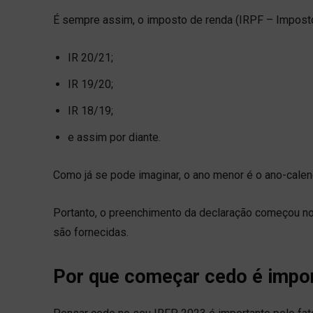
É sempre assim, o imposto de renda (IRPF – Impost
IR 20/21;
IR 19/20;
IR 18/19;
e assim por diante.
Como já se pode imaginar, o ano menor é o ano-calend
Portanto, o preenchimento da declaração começou no 
são fornecidas.
Por que começar cedo é impo