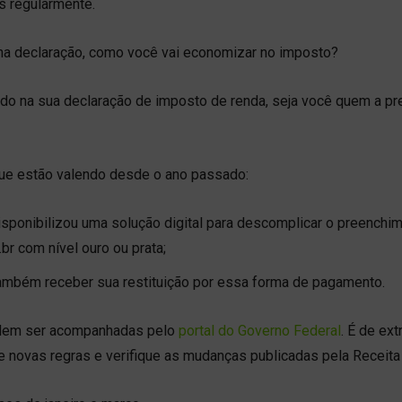
s regularmente.
na declaração, como você vai economizar no imposto?
ndo na sua declaração de imposto de renda, seja você quem a p
que estão valendo desde o ano passado:
disponibilizou uma solução digital para descomplicar o preenchi
r com nível ouro ou prata;
 também receber sua restituição por essa forma de pagamento.
odem ser acompanhadas pelo
portal do Governo Federal
. É de ex
re novas regras e verifique as mudanças publicadas pela Receita