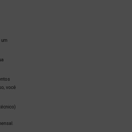
e um
ua
entos
so, você
técnico)
mensal.