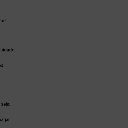
ão
!
rsidade
.
eu
 seja:
pagar