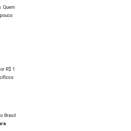
is. Quem
 pouco
por R$ 1
cíficos
o Brasil
ara