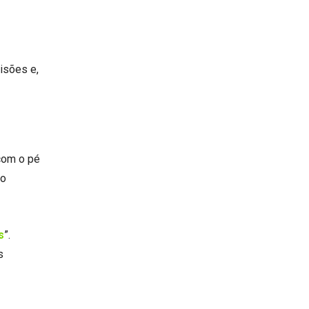
isões e,
 com o pé
do
s
”.
s