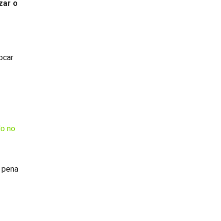
zar o
ocar
do no
a pena