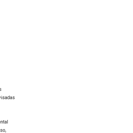
s
visadas
ntal
so,