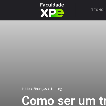
TECNOL
Início
Finanças
Trading
Como ser um tr