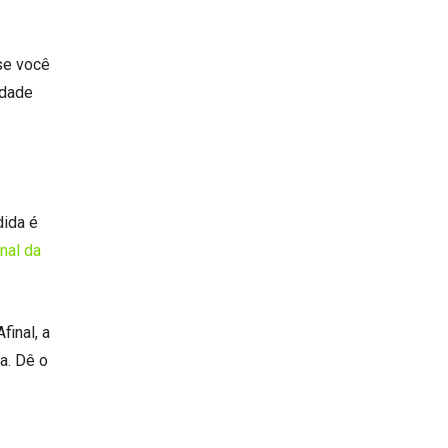
 se você
idade
dida é
nal da
inal, a
a. Dê o