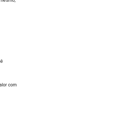
é mesmo,
cê
valor com