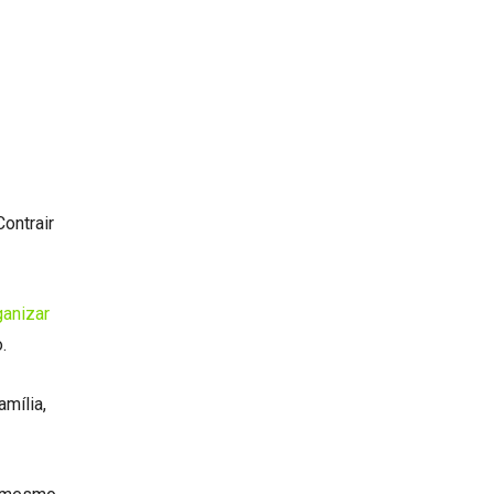
ontrair
ganizar
.
amília,