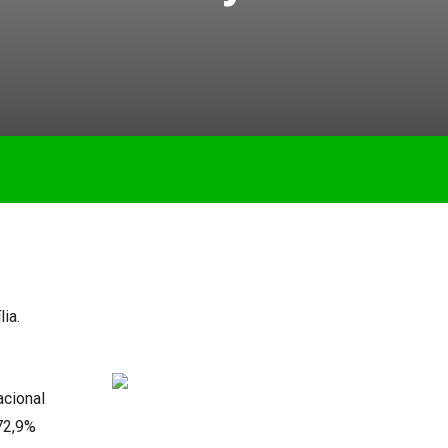
ia.
acional
 72,9%