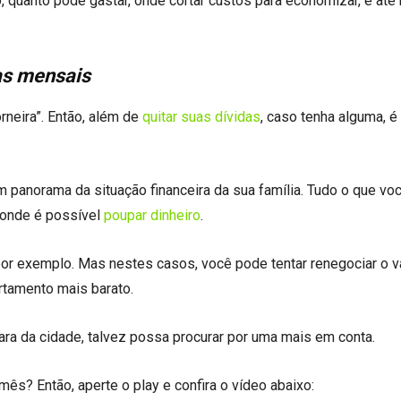
, quanto pode gastar, onde cortar custos para economizar, e at
as mensais
rneira”. Então, além de
quitar suas dívidas
, caso tenha alguma, é
m panorama da situação financeira da sua família. Tudo o que vo
r onde é possível
poupar dinheiro
.
 por exemplo. Mas nestes casos, você pode tentar renegociar o 
rtamento mais barato.
ra da cidade, talvez possa procurar por uma mais em conta.
s? Então, aperte o play e confira o vídeo abaixo: