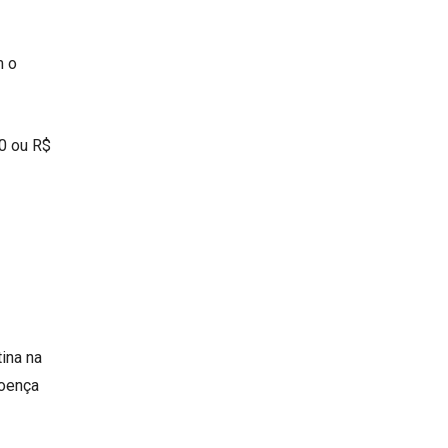
m o
50 ou R$
ina na
doença