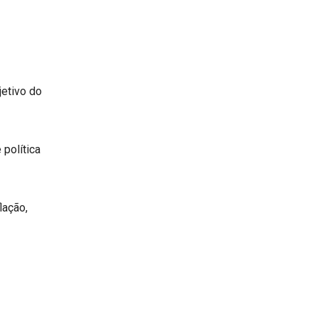
etivo do
 política
lação,