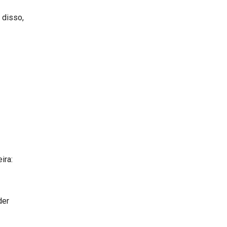
 disso,
ira:
der