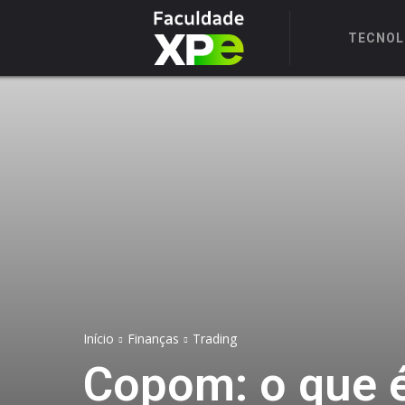
TECNOL
Início
Finanças
Trading
Copom: o que é