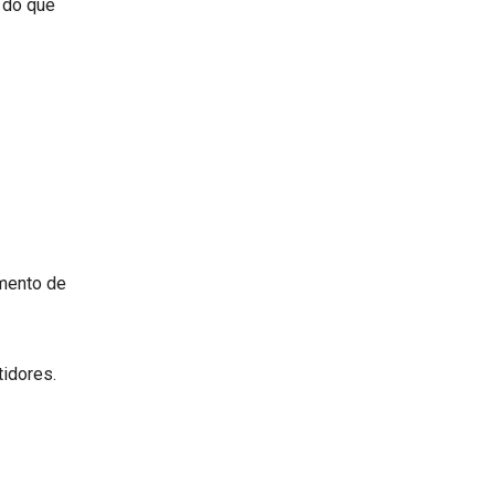
o do que
imento de
tidores.