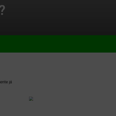
?
ente já