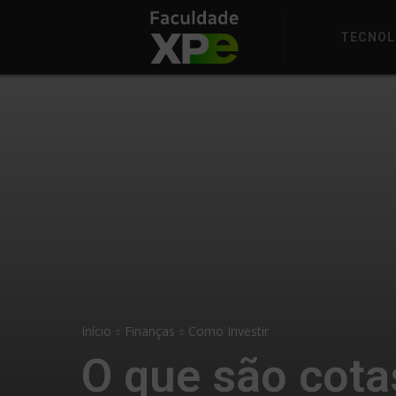
TECNOL
Início
Finanças
Como Investir
O que são cota