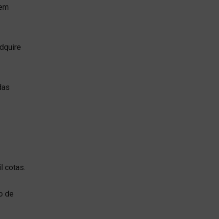
 em
dquire
das
l cotas.
o de