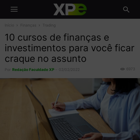
Início
Finanças
Trading
10 cursos de finanças e
investimentos para você ficar
craque no assunto
6973
Por
Redação Faculdade XP
-
02/02/2022