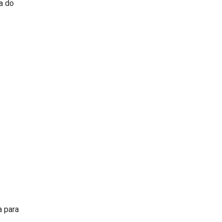
a do
a para