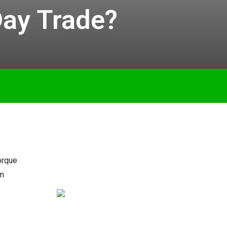
Day Trade?
orque
êm