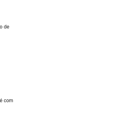
to de
 é com