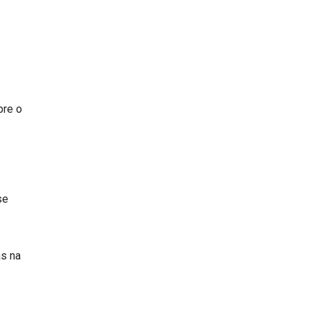
bre o
se
as na