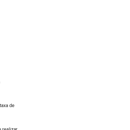
a
 taxa de
 realizar