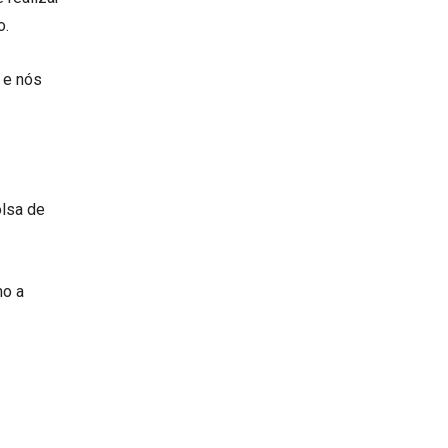
o.
 e nós
olsa de
mo a