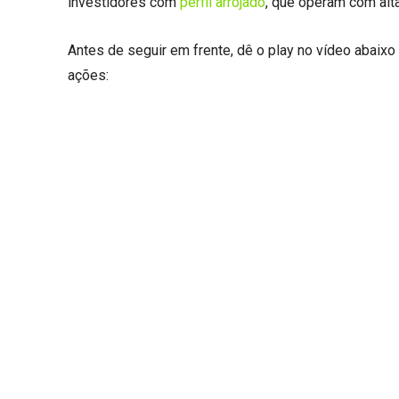
investidores com
perfil arrojado
, que operam com alta
Antes de seguir em frente, dê o play no vídeo abaixo
ações: