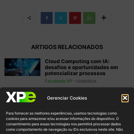
ARTIGOS RELACIONADOS
Cloud Computing com IA:
desafios e oportunidades em
potencializar processos
Faculdade XP
-
02/09/2024
Tecnologia espacial: uma visão
Gerenciar Cookies
sobre as inovações e os avanços
digitais
Para fornecer as melhores experiências, usamos tecnologias como
Faculdade XP
-
15/07/2024
cookies para armazenar e/ou acessar informações do dispositivo. O
consentimento para essas tecnologias nos permitirá processar dados
como comportamento de navegação ou IDs exclusivos neste site. Não
O que faz um analista de