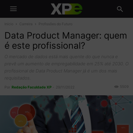
Início
Carreira
Profissões do Futuro
Data Product Manager: quem
é este profissional?
O mercado de dados está mais quente do que nunca e
prevê um aumento de empregabilidade em 25% até 2030. O
profissional de Data Product Manager já é um dos mais
requisitados.
5509
Por
Redação Faculdade XP
-
29/11/2022