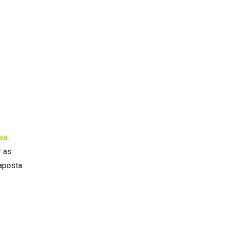
iva
.
r as
 aposta
.