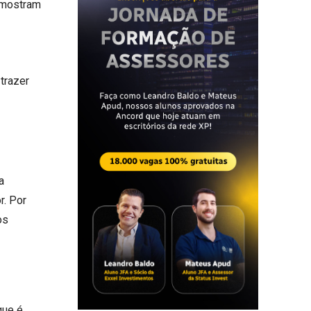
s mostram
trazer
a
r. Por
os
que é