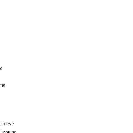
de
.
uma
o, deve
lizou no