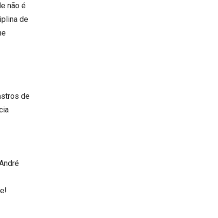
de não é
iplina de
ne
astros de
cia
 André
e!