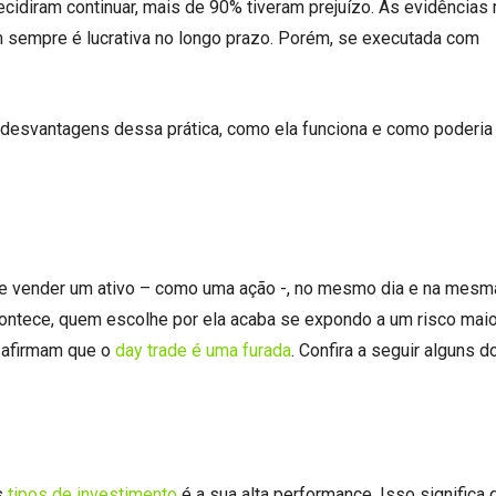
ecidiram continuar, mais de 90% tiveram prejuízo. As evidência
em sempre é lucrativa no longo prazo. Porém, se executada com
desvantagens dessa prática, como ela funciona e como poderia 
r e vender um ativo – como uma ação -, no mesmo dia e na mesm
ontece, quem escolhe por ela acaba se expondo a um risco maio
 afirmam que o
day trade é uma furada
. Confira a seguir alguns d
s
tipos de investimento
é a sua alta performance. Isso significa 