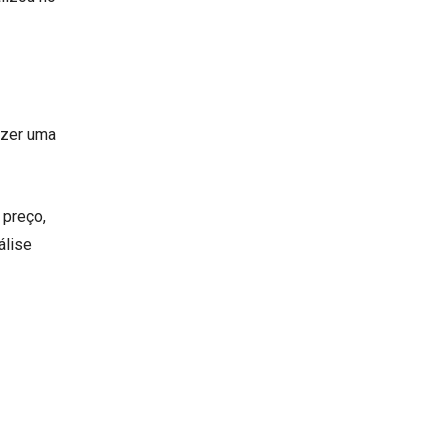
azer uma
 preço,
álise