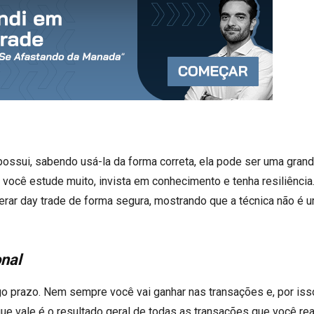
ssui, sabendo usá-la da forma correta, ela pode ser uma gran
 você estude muito, invista em conhecimento e tenha resiliência
ar day trade de forma segura, mostrando que a técnica não é 
nal
ngo prazo. Nem sempre você vai ganhar nas transações e, por iss
que vale é o resultado geral de todas as transações que você rea