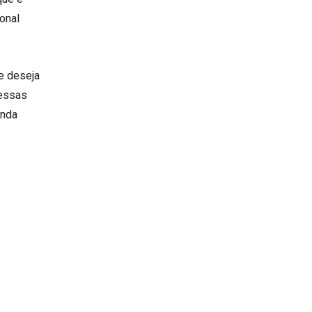
onal
e deseja
 essas
inda