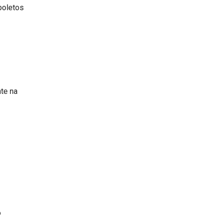
boletos
te na
o