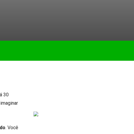
há 30
 imaginar
ado
. Você