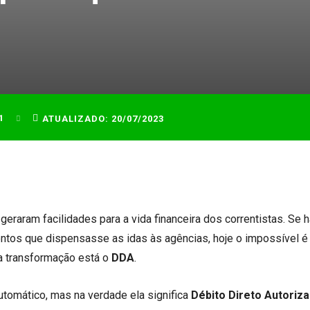
1
ATUALIZADO:
20/07/2023
eraram facilidades para a vida financeira dos correntistas. Se 
tos que dispensasse as idas às agências, hoje o impossível é
sa transformação está o
DDA
.
automático, mas na verdade ela significa
Débito Direto Autoriz