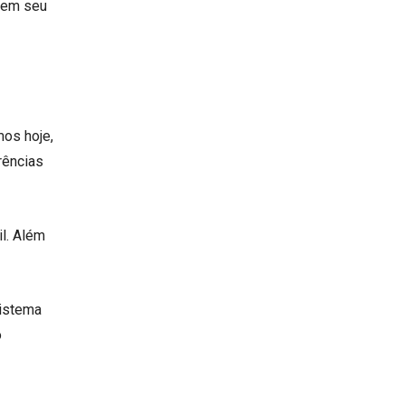
 em seu
os hoje,
rências
il. Além
sistema
o