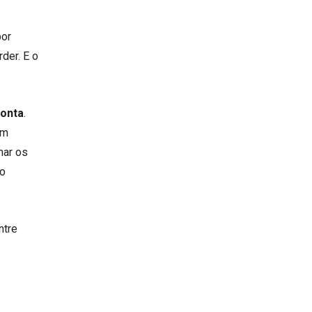
por
rder. E o
conta
.
em
mar os
 o
ntre