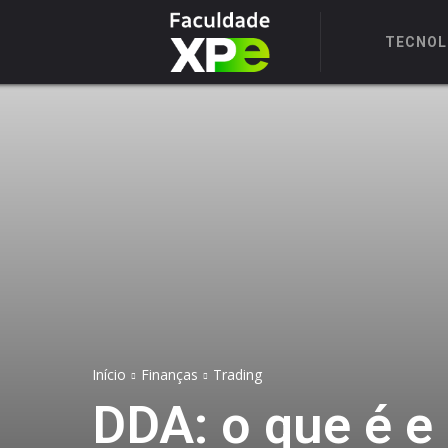
TECNOL
Início
Finanças
Trading
DDA: o que é e 