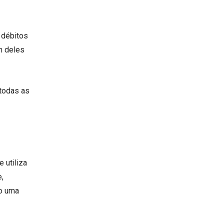
 débitos
m deles
 todas as
te utiliza
,
do uma