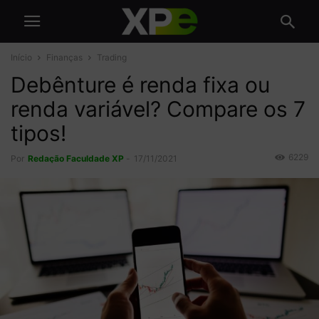
Início
Finanças
Trading
Debênture é renda fixa ou
renda variável? Compare os 7
tipos!
6229
Por
Redação Faculdade XP
-
17/11/2021