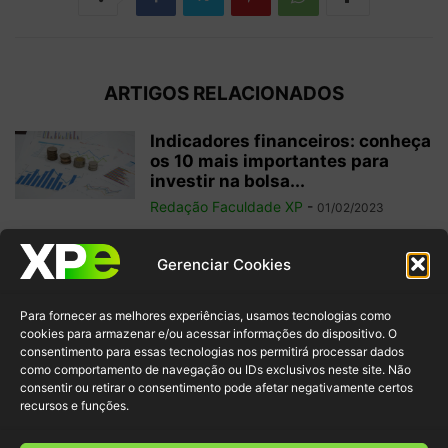
ARTIGOS RELACIONADOS
Indicadores financeiros: conheça
os 10 mais importantes para
investir na bolsa...
Redação Faculdade XP
-
01/02/2023
Como começar a operar em
Gerenciar Cookies
swing trade? 5 dicas para
ganhos...
Para fornecer as melhores experiências, usamos tecnologias como
Redação Faculdade XP
-
31/01/2023
cookies para armazenar e/ou acessar informações do dispositivo. O
consentimento para essas tecnologias nos permitirá processar dados
como comportamento de navegação ou IDs exclusivos neste site. Não
Free float: qual a importância
consentir ou retirar o consentimento pode afetar negativamente certos
desse conceito para acionistas
recursos e funções.
minoritários?
Redação Faculdade XP
-
22/01/2023