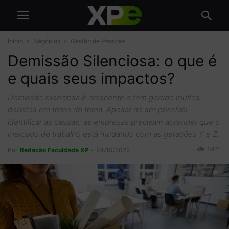
Início
Negócios
Gestão de Pessoas
Demissão Silenciosa: o que é
e quais seus impactos?
Demissão silenciosa é crescente e tem gerado muitos
debates em torno do tema. Apesar de ser possível
identificar as causas, as empresas precisam aprender que o
mercado de trabalho está mudando com as gerações Y e Z.
5421
Por
Redação Faculdade XP
-
24/10/2022