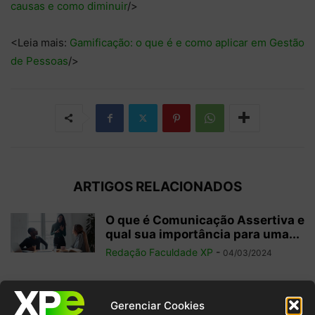
causas e como diminuir
/>
<Leia mais:
Gamificação: o que é e como aplicar em Gestão
de Pessoas
/>
ARTIGOS RELACIONADOS
O que é Comunicação Assertiva e
qual sua importância para uma...
Redação Faculdade XP
-
04/03/2024
15 tipos de feedback que você
Gerenciar Cookies
pode implementar na gestão de...