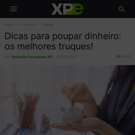
Início
Finanças
Trading
Dicas para poupar dinheiro:
os melhores truques!
5826
Por
Redação Faculdade XP
-
24/09/2021