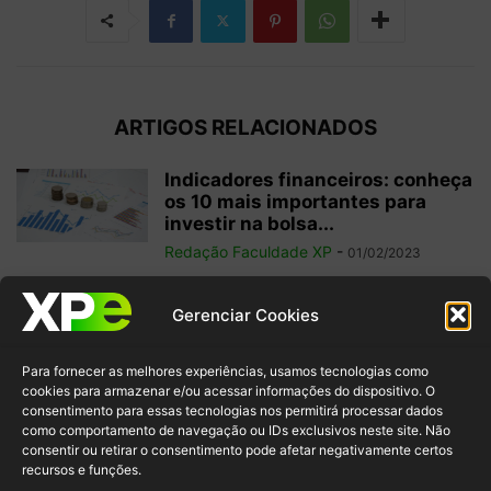
ARTIGOS RELACIONADOS
Indicadores financeiros: conheça
os 10 mais importantes para
investir na bolsa...
Redação Faculdade XP
-
01/02/2023
Como começar a operar em
Gerenciar Cookies
swing trade? 5 dicas para
ganhos...
Para fornecer as melhores experiências, usamos tecnologias como
Redação Faculdade XP
-
31/01/2023
cookies para armazenar e/ou acessar informações do dispositivo. O
consentimento para essas tecnologias nos permitirá processar dados
como comportamento de navegação ou IDs exclusivos neste site. Não
Free float: qual a importância
consentir ou retirar o consentimento pode afetar negativamente certos
desse conceito para acionistas
recursos e funções.
minoritários?