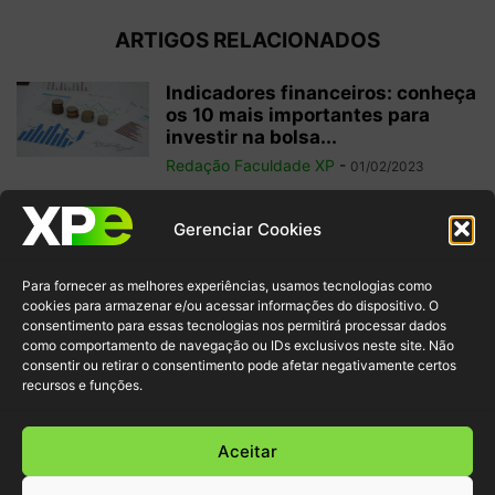
ARTIGOS RELACIONADOS
Indicadores financeiros: conheça
os 10 mais importantes para
investir na bolsa...
Redação Faculdade XP
-
01/02/2023
Como começar a operar em
Gerenciar Cookies
swing trade? 5 dicas para
ganhos...
Para fornecer as melhores experiências, usamos tecnologias como
Redação Faculdade XP
-
31/01/2023
cookies para armazenar e/ou acessar informações do dispositivo. O
consentimento para essas tecnologias nos permitirá processar dados
como comportamento de navegação ou IDs exclusivos neste site. Não
Free float: qual a importância
consentir ou retirar o consentimento pode afetar negativamente certos
desse conceito para acionistas
recursos e funções.
minoritários?
Redação Faculdade XP
-
22/01/2023
Aceitar