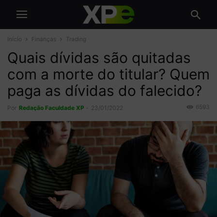
Início
Finanças
Trading
Quais dívidas são quitadas
com a morte do titular? Quem
paga as dívidas do falecido?
6593
Por
Redação Faculdade XP
-
23/01/2022