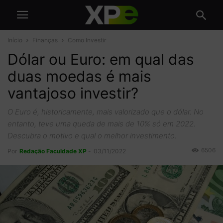
Início
Finanças
Como Investir
Dólar ou Euro: em qual das
duas moedas é mais
vantajoso investir?
O Euro é, historicamente, mais valorizado que o dólar. No
entanto, teve uma queda de mais de 10% só em 2022.
Descubra o motivo e qual o melhor investimento.
6506
Por
Redação Faculdade XP
-
03/11/2022