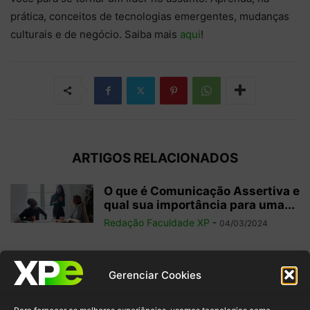
prática, conceitos de tecnologias emergentes, mudanças
culturais e de negócio. Saiba mais
aqui
!
ARTIGOS RELACIONADOS
O que é Comunicação Assertiva e
qual sua importância para uma...
Redação Faculdade XP
-
04/03/2024
15 tipos de feedback que você
Gerenciar Cookies
pode implementar na gestão de...
Redação Faculdade XP
-
29/01/2023