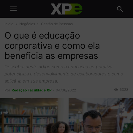
Início
Negócios
Gestão de Pessoas
O que é educação
corporativa e como ela
beneficia as empresas
Descubra neste artigo como a educação corporativa
potencializa o desenvolvimento de colaboradores e como
aplicá-la em sua empresa.
5323
Por
Redação Faculdade XP
-
04/08/2022