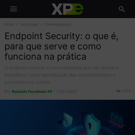
Início
Tecnologia
Cibersegurança
Endpoint Security: o que é,
para que serve e como
funciona na prática
O endpoint security é uma estratégia que traz diversos
benefícios, como identificação das vulnerabilidades e
economia nos custos.
5752
Por
Redação Faculdade XP
-
27/01/2023