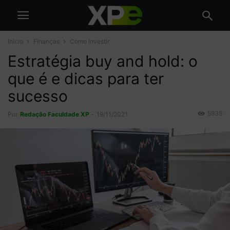
Início
Finanças
Como Investir
Estratégia buy and hold: o
que é e dicas para ter
sucesso
5935
Por
Redação Faculdade XP
-
19/11/2021