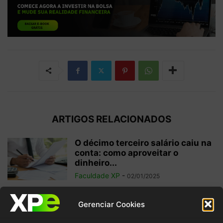
ARTIGOS RELACIONADOS
O décimo terceiro salário caiu na
conta: como aproveitar o
dinheiro...
Faculdade XP
-
02/01/2025
Investimentos internacionais:
Gerenciar Cookies
vale a pena investir fora do
Brasil?