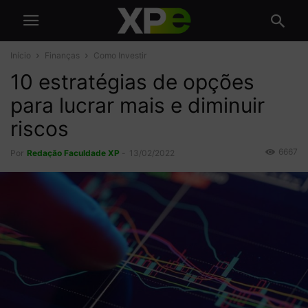
Início
Finanças
Como Investir
10 estratégias de opções
para lucrar mais e diminuir
riscos
6667
Por
Redação Faculdade XP
-
13/02/2022