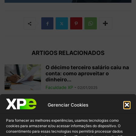
ARTIGOS RELACIONADOS
O décimo terceiro salário caiu na
conta: como aproveitar o
dinheiro...
Faculdade XP
-
02/01/2025
Investimentos internacionais:
Gerenciar Cookies
vale a pena investir fora do
Brasil?
Para fornecer as melhores experiências, usamos tecnologias como
Faculdade XP
-
04/10/2024
cookies para armazenar e/ou acessar informações do dispositivo. O
consentimento para essas tecnologias nos permitirá processar dados