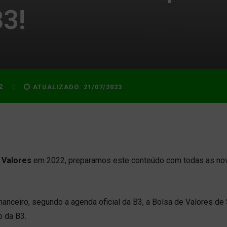
B3!
2
ATUALIZADO:
21/07/2023
 Valores
em 2022, preparamos este conteúdo com todas as no
nanceiro, segundo a agenda oficial da B3, a Bolsa de Valores de
o da B3.