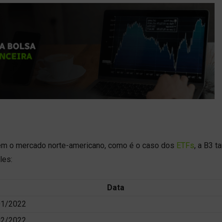
uem o mercado norte-americano, como é o caso dos
ETFs
, a B3 
les:
Data
01/2022
02/2022