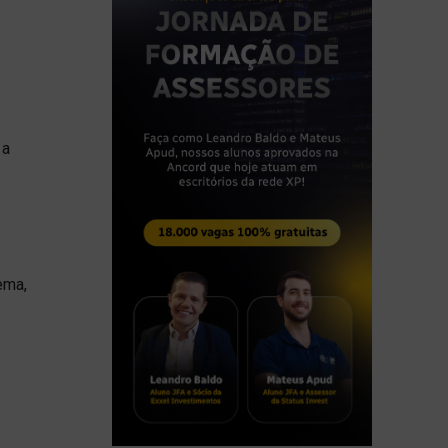
 a
ema,