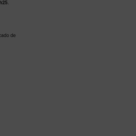
h25.
rcado de