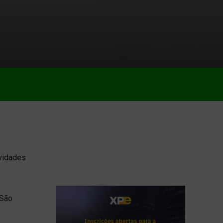
vidades
 São