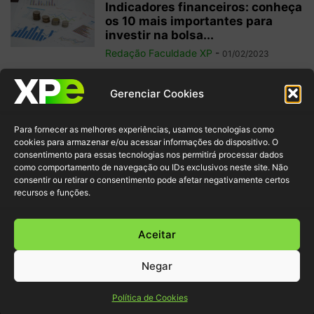
Indicadores financeiros: conheça
os 10 mais importantes para
investir na bolsa...
Redação Faculdade XP
-
01/02/2023
Como começar a operar em
Gerenciar Cookies
swing trade? 5 dicas para
ganhos...
Para fornecer as melhores experiências, usamos tecnologias como
Redação Faculdade XP
-
31/01/2023
cookies para armazenar e/ou acessar informações do dispositivo. O
consentimento para essas tecnologias nos permitirá processar dados
como comportamento de navegação ou IDs exclusivos neste site. Não
Free float: qual a importância
consentir ou retirar o consentimento pode afetar negativamente certos
desse conceito para acionistas
recursos e funções.
minoritários?
Redação Faculdade XP
-
22/01/2023
Aceitar
Negar
© XP Educação 2022
Política de Cookies