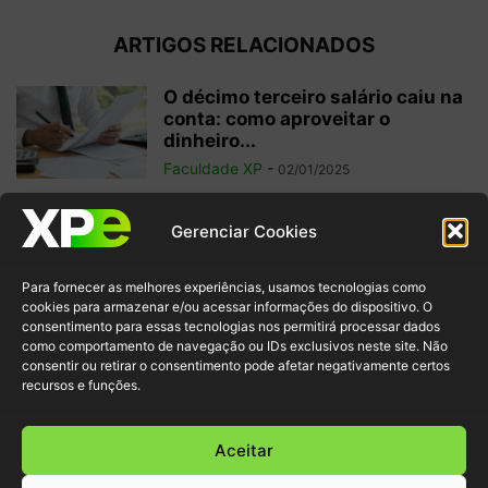
ARTIGOS RELACIONADOS
O décimo terceiro salário caiu na
conta: como aproveitar o
dinheiro...
Faculdade XP
-
02/01/2025
Investimentos internacionais:
Gerenciar Cookies
vale a pena investir fora do
Brasil?
Para fornecer as melhores experiências, usamos tecnologias como
Faculdade XP
-
04/10/2024
cookies para armazenar e/ou acessar informações do dispositivo. O
consentimento para essas tecnologias nos permitirá processar dados
como comportamento de navegação ou IDs exclusivos neste site. Não
Criptomoedas: regulamentações
consentir ou retirar o consentimento pode afetar negativamente certos
e inovação para garantir
recursos e funções.
segurança ao investidor
Faculdade XP
-
30/09/2024
Aceitar