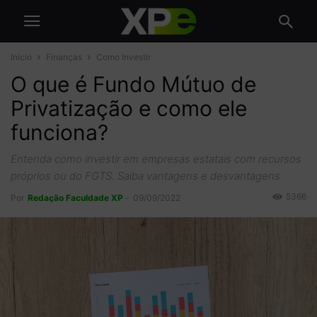
Início
Finanças
Como Investir
O que é Fundo Mútuo de
Privatização e como ele
funciona?
Entenda como investir em empresas estatais com recursos
próprios ou do FGTS. Saiba vantagens e desvantagens
5366
Por
Redação Faculdade XP
-
09/09/2022