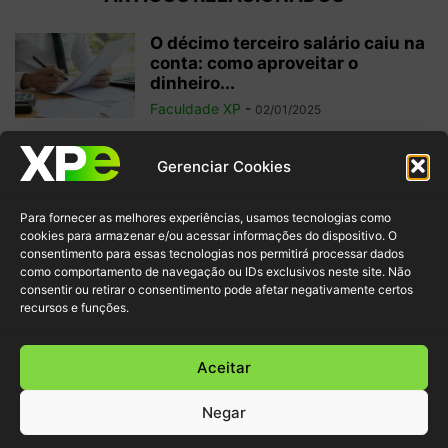
O décimo terceiro salário caiu na
conta: como aproveitar o
dinheiro...
Faculdade XP
-
02/01/2025
Investimentos internacionais:
Gerenciar Cookies
vale a pena investir fora do
Brasil?
Para fornecer as melhores experiências, usamos tecnologias como
Faculdade XP
-
04/10/2024
cookies para armazenar e/ou acessar informações do dispositivo. O
consentimento para essas tecnologias nos permitirá processar dados
como comportamento de navegação ou IDs exclusivos neste site. Não
Criptomoedas: regulamentações
consentir ou retirar o consentimento pode afetar negativamente certos
e inovação para garantir
recursos e funções.
segurança ao investidor
Faculdade XP
-
30/09/2024
Aceitar
Negar