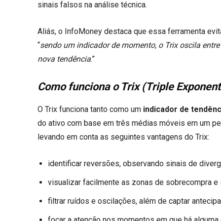
sinais falsos na análise técnica.
Aliás, o InfoMoney destaca que essa ferramenta evi
“
sendo um indicador de momento, o Trix oscila entre 
nova tendência
.”
Como funciona o Trix (Triple Exponent
O Trix funciona tanto como um
indicador de tendênc
do ativo com base em três médias móveis em um perí
levando em conta as seguintes vantagens do Trix:
identificar reversões, observando sinais de diver
visualizar facilmente as zonas de sobrecompra e 
filtrar ruídos e oscilações, além de captar antec
focar a atenção nos momentos em que há alguma di