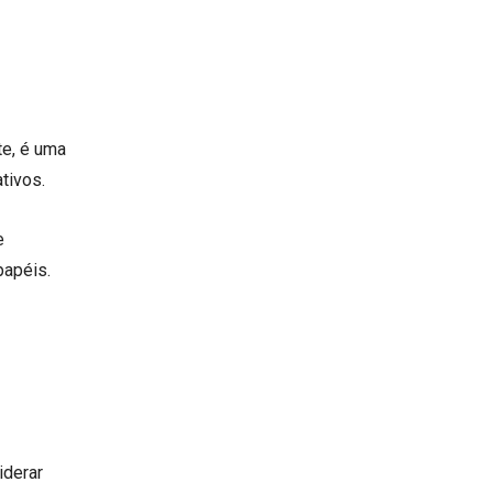
te, é uma
ativos.
e
papéis.
iderar