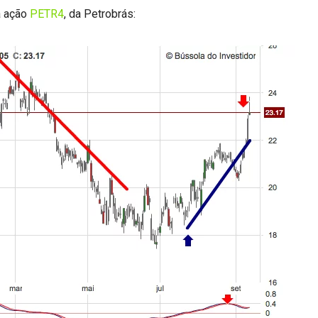
a ação
PETR4
, da Petrobrás: