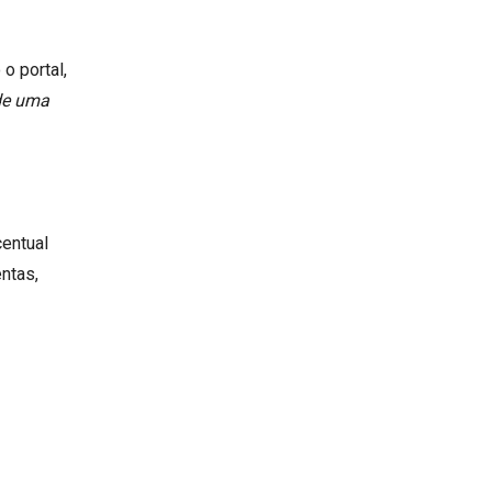
o portal,
 de uma
centual
ntas,