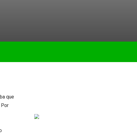
iba que
 Por
o