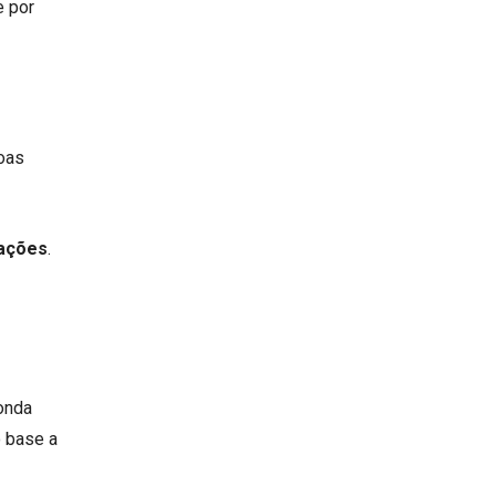
e por
boas
rações
.
onda
 base a