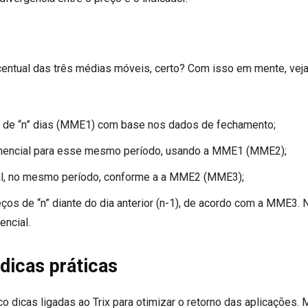
rcentual das três médias móveis, certo? Com isso em mente, veja
 de “n” dias (MME1) com base nos dados de fechamento;
onencial para esse mesmo período, usando a MME1 (MME2);
ial, no mesmo período, conforme a a MME2 (MME3);
reços de “n” diante do dia anterior (n-1), de acordo com a MME3. 
encial.
 dicas práticas
 dicas ligadas ao Trix para otimizar o retorno das aplicações. 