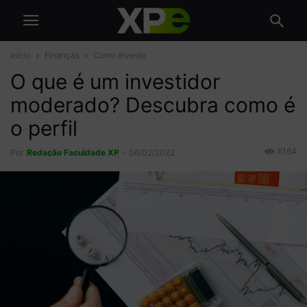
Início
Finanças
Como Investir
O que é um investidor
moderado? Descubra como é
o perfil
6164
Por
Redação Faculdade XP
-
06/02/2022