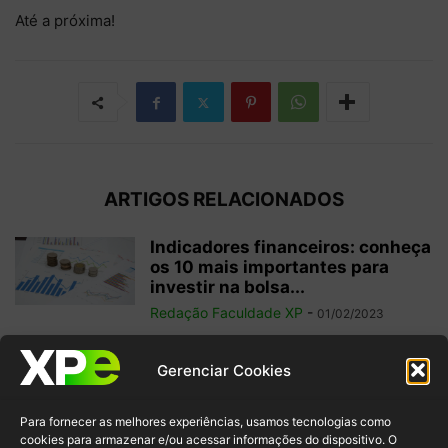
Até a próxima!
ARTIGOS RELACIONADOS
Indicadores financeiros: conheça
os 10 mais importantes para
investir na bolsa...
Redação Faculdade XP
-
01/02/2023
Como começar a operar em
Gerenciar Cookies
swing trade? 5 dicas para
ganhos...
Para fornecer as melhores experiências, usamos tecnologias como
Redação Faculdade XP
-
31/01/2023
cookies para armazenar e/ou acessar informações do dispositivo. O