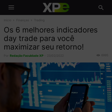
Início
Finanças
Trading
Os 6 melhores indicadores
day trade para você
maximizar seu retorno!
6995
Por
Redação Faculdade XP
-
23/02/2022