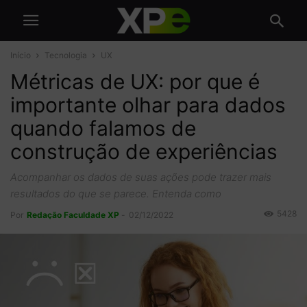
Início
Tecnologia
UX
Métricas de UX: por que é
importante olhar para dados
quando falamos de
construção de experiências
Acompanhar os dados de suas ações pode trazer mais
resultados do que se parece. Entenda como
5428
Por
Redação Faculdade XP
-
02/12/2022