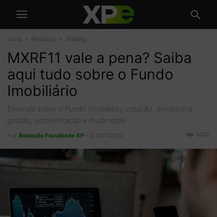
Início
Finanças
Trading
MXRF11 vale a pena? Saiba
aqui tudo sobre o Fundo
Imobiliário
Entenda sobre o Fundo Imobiliário, cotação, dividendos,
gestão, administração e muito mais
9242
Por
Redação Faculdade XP
-
07/07/2022