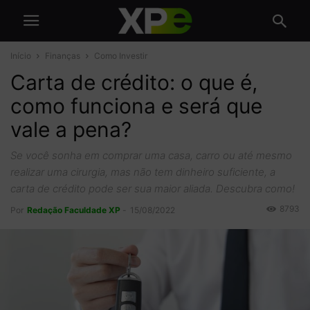
Início
Finanças
Como Investir
Carta de crédito: o que é,
como funciona e será que
vale a pena?
Se você sonha em comprar uma casa, carro ou até mesmo
realizar uma cirurgia, mas não tem dinheiro suficiente, a
carta de crédito pode ser sua maior aliada. Descubra como!
8793
Por
Redação Faculdade XP
-
15/08/2022