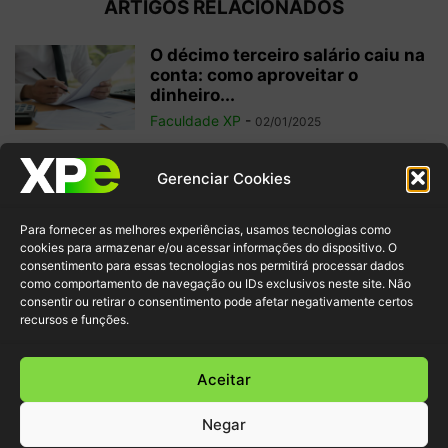
ARTIGOS RELACIONADOS
O décimo terceiro salário caiu na
conta: como aproveitar o
dinheiro...
Faculdade XP
-
02/01/2025
Investimentos internacionais:
Gerenciar Cookies
vale a pena investir fora do
Brasil?
Para fornecer as melhores experiências, usamos tecnologias como
Faculdade XP
-
04/10/2024
cookies para armazenar e/ou acessar informações do dispositivo. O
consentimento para essas tecnologias nos permitirá processar dados
como comportamento de navegação ou IDs exclusivos neste site. Não
Criptomoedas: regulamentações
consentir ou retirar o consentimento pode afetar negativamente certos
e inovação para garantir
recursos e funções.
segurança ao investidor
Faculdade XP
-
30/09/2024
Aceitar
Negar