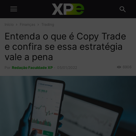
Início
Finanças
Trading
Entenda o que é Copy Trade
e confira se essa estratégia
vale a pena
6906
Por
Redação Faculdade XP
-
05/01/2022