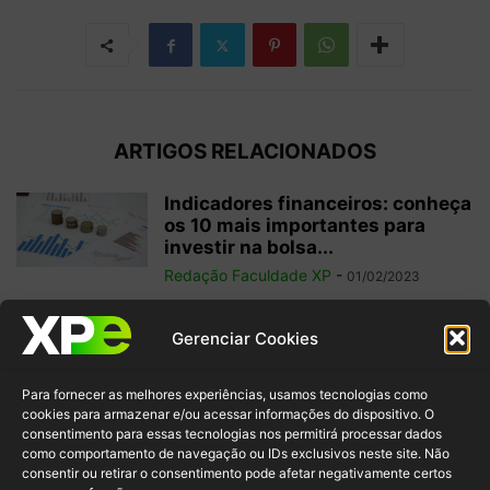
ARTIGOS RELACIONADOS
Indicadores financeiros: conheça
os 10 mais importantes para
investir na bolsa...
Redação Faculdade XP
-
01/02/2023
Como começar a operar em
Gerenciar Cookies
swing trade? 5 dicas para
ganhos...
Para fornecer as melhores experiências, usamos tecnologias como
Redação Faculdade XP
-
31/01/2023
cookies para armazenar e/ou acessar informações do dispositivo. O
consentimento para essas tecnologias nos permitirá processar dados
como comportamento de navegação ou IDs exclusivos neste site. Não
Free float: qual a importância
consentir ou retirar o consentimento pode afetar negativamente certos
desse conceito para acionistas