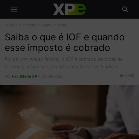
Início
Finanças
Como Investir
Saiba o que é IOF e quando
esse imposto é cobrado
Por ser um tributo federal, o IOF é cobrado de todas as
pessoas, sejam elas consideradas físicas ou jurídicas
5880
Por
Faculdade XP
-
07/09/2022