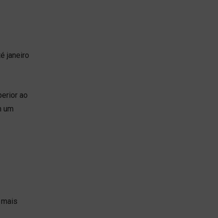
é janeiro
erior ao
m um
é mais