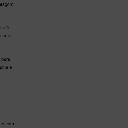
entagem
que é
amente
 para
aquele
res com