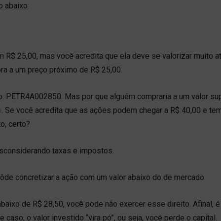
o abaixo:
 R$ 25,00, mas você acredita que ela deve se valorizar muito at
mpra a um preço próximo de R$ 25,00.
o: PETR4A002850. Mas por que alguém compraria a um valor sup
o
. Se você acredita que as ações podem chegar a R$ 40,00 e te
o, certo?
desconsiderando taxas e impostos.
ôde concretizar a ação com um valor abaixo do de mercado.
 abaixo de R$ 28,50, você pode não exercer esse direito. Afinal, 
 caso, o valor investido “vira pó”, ou seja, você perde o capital.