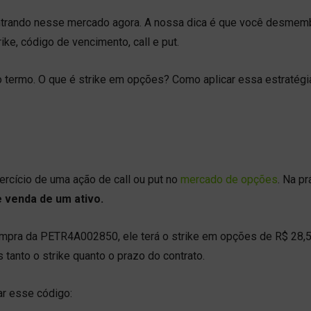
trando nesse mercado agora. A nossa dica é que você desmem
ike, código de vencimento, call e put.
 termo. O que é strike em opções? Como aplicar essa estratégia
ercício de uma ação de call ou put no
mercado de opções
. Na pr
e venda de um ativo.
ompra da PETR4A002850, ele terá o strike em opções de R$ 28,
tanto o strike quanto o prazo do contrato.
ar esse código: