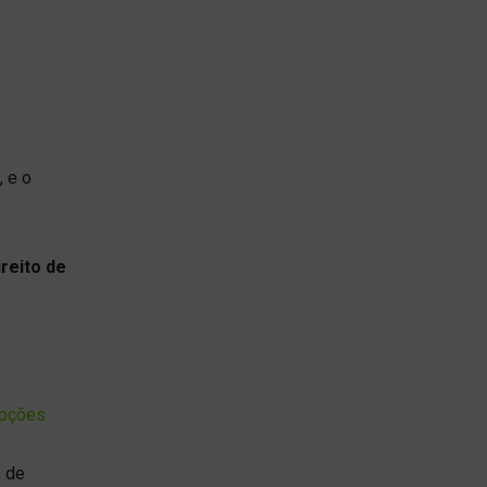
 e o
reito de
opções
, de