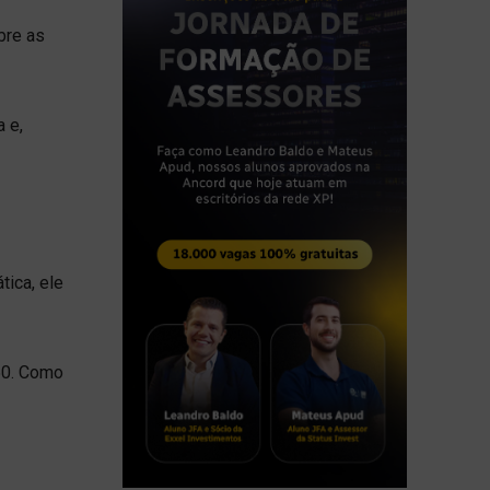
bre as
 e,
ática, ele
50. Como