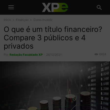
Início
Finanças
Como Investir
O que é um título financeiro?
Compare 3 públicos e 4
privados
6924
Por
Redação Faculdade XP
-
26/12/2021