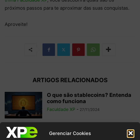
próximos passos para te aproximar das suas conquistas.
Aproveite!
ARTIGOS RELACIONADOS
O que são stablecoins? Entenda
como funciona
Faculdade XP
-
27/11/2024
Qual a origem das criptomoedas?
Gerenciar Cookies
Descubra a história completa