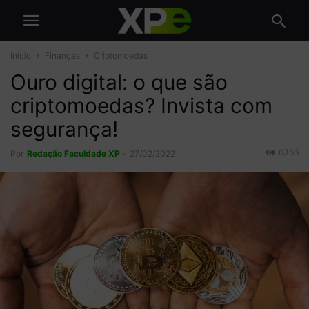
Início
Finanças
Criptomoedas
Ouro digital: o que são
criptomoedas? Invista com
segurança!
6366
Por
Redação Faculdade XP
-
27/02/2022