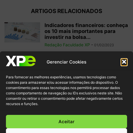
ARTIGOS RELACIONADOS
Indicadores financeiros: conheça
os 10 mais importantes para
investir na bolsa...
Redação Faculdade XP
-
01/02/2023
Como começar a operar em
Gerenciar Cookies
swing trade? 5 dicas para
ganhos...
Para fornecer as melhores experiências, usamos tecnologias como
Redação Faculdade XP
-
31/01/2023
cookies para armazenar e/ou acessar informações do dispositivo. O
consentimento para essas tecnologias nos permitirá processar dados
como comportamento de navegação ou IDs exclusivos neste site. Não
Free float: qual a importância
consentir ou retirar o consentimento pode afetar negativamente certos
desse conceito para acionistas
recursos e funções.
minoritários?
Redação Faculdade XP
-
22/01/2023
Aceitar