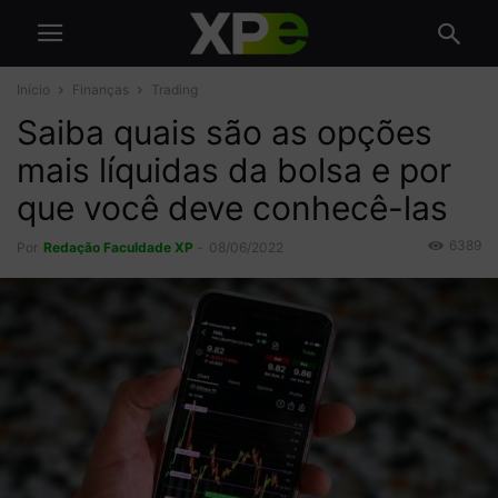
Início
Finanças
Trading
Saiba quais são as opções
mais líquidas da bolsa e por
que você deve conhecê-las
6389
Por
Redação Faculdade XP
-
08/06/2022