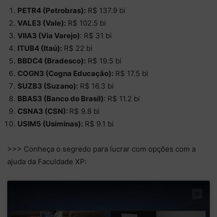
PETR4 (Petrobras):
R$ 137.9 bi
VALE3 (Vale):
R$ 102.5 bi
VIIA3 (Via Varejo)
: R$ 31 bi
ITUB4 (Itaú):
R$ 22 bi
BBDC4 (Bradesco):
R$ 19.5 bi
COGN3 (Cogna Educação):
R$ 17.5 bi
SUZB3 (Suzano):
R$ 16.3 bi
BBAS3 (Banco do Brasil)
: R$ 11.2 bi
CSNA3 (CSN):
R$ 9.8 bi
USIM5 (Usiminas):
R$ 9.1 bi
>>> Conheça o segredo para lucrar com opções com a
ajuda da Faculdade XP: