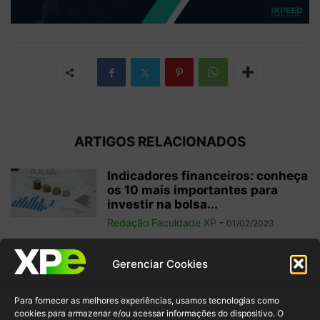
ARTIGOS RELACIONADOS
Indicadores financeiros: conheça
os 10 mais importantes para
investir na bolsa...
Redação Faculdade XP
-
01/02/2023
Como começar a operar em
Gerenciar Cookies
swing trade? 5 dicas para
ganhos...
Para fornecer as melhores experiências, usamos tecnologias como
Redação Faculdade XP
-
31/01/2023
cookies para armazenar e/ou acessar informações do dispositivo. O