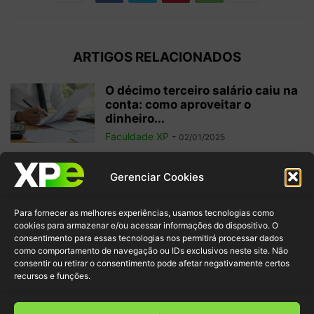
ARTIGOS RELACIONADOS
O décimo terceiro salário caiu na
conta: como aproveitar o
dinheiro...
Faculdade XP
-
02/01/2025
Investimentos internacionais:
Gerenciar Cookies
vale a pena investir fora do
Brasil?
Para fornecer as melhores experiências, usamos tecnologias como
Faculdade XP
-
04/10/2024
cookies para armazenar e/ou acessar informações do dispositivo. O
consentimento para essas tecnologias nos permitirá processar dados
como comportamento de navegação ou IDs exclusivos neste site. Não
Criptomoedas: regulamentações
consentir ou retirar o consentimento pode afetar negativamente certos
e inovação para garantir
recursos e funções.
segurança ao investidor
Faculdade XP
-
30/09/2024