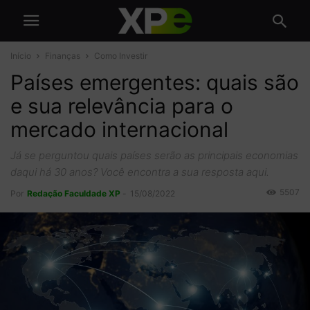
Início
Finanças
Como Investir
Países emergentes: quais são
e sua relevância para o
mercado internacional
Já se perguntou quais países serão as principais economias
daqui há 30 anos? Você encontra a sua resposta aqui.
5507
Por
Redação Faculdade XP
-
15/08/2022