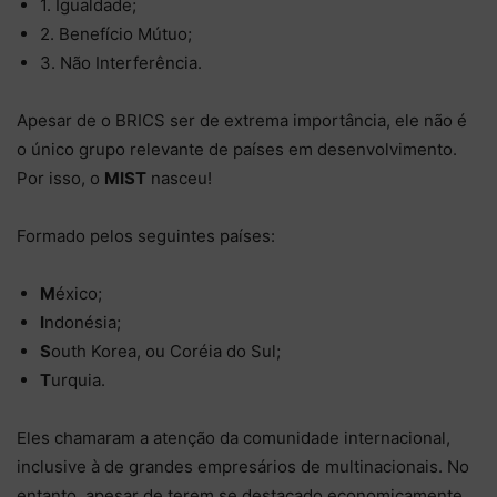
1. Igualdade;
2. Benefício Mútuo;
3. Não Interferência.
Apesar de o BRICS ser de extrema importância, ele não é
o único grupo relevante de países em desenvolvimento.
Por isso, o
MIST
nasceu!
Formado pelos seguintes países:
M
éxico;
I
ndonésia;
S
outh Korea, ou Coréia do Sul;
T
urquia.
Eles chamaram a atenção da comunidade internacional,
inclusive à de grandes empresários de multinacionais. No
entanto, apesar de terem se destacado economicamente,