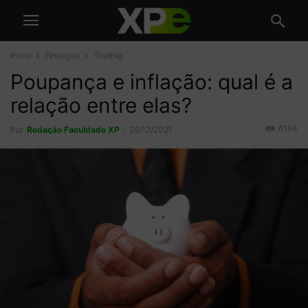
Início
Finanças
Trading
Poupança e inflação: qual é a
relação entre elas?
6194
Por
Redação Faculdade XP
-
26/12/2021