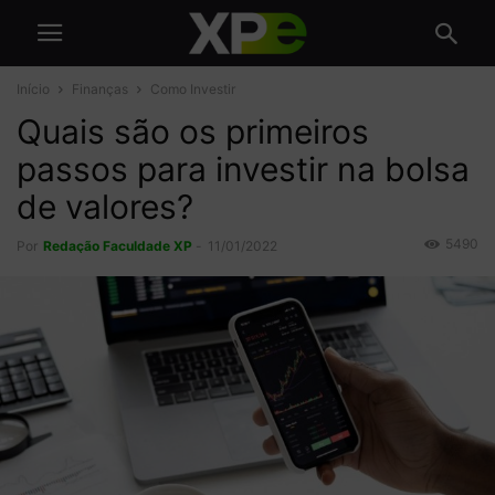
Início
Finanças
Como Investir
Quais são os primeiros
passos para investir na bolsa
de valores?
5490
Por
Redação Faculdade XP
-
11/01/2022