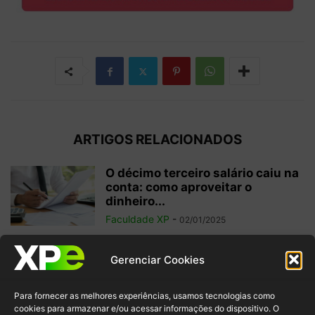
ARTIGOS RELACIONADOS
O décimo terceiro salário caiu na
conta: como aproveitar o
dinheiro...
Faculdade XP
-
02/01/2025
Investimentos internacionais:
Gerenciar Cookies
vale a pena investir fora do
Brasil?
Para fornecer as melhores experiências, usamos tecnologias como
Faculdade XP
-
04/10/2024
cookies para armazenar e/ou acessar informações do dispositivo. O