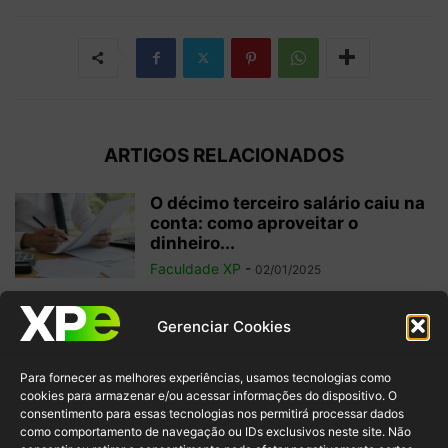
ARTIGOS RELACIONADOS
O décimo terceiro salário caiu na
conta: como aproveitar o
dinheiro...
Faculdade XP
-
02/01/2025
Investimentos internacionais:
Gerenciar Cookies
vale a pena investir fora do
Brasil?
Para fornecer as melhores experiências, usamos tecnologias como
Faculdade XP
-
04/10/2024
cookies para armazenar e/ou acessar informações do dispositivo. O
consentimento para essas tecnologias nos permitirá processar dados
como comportamento de navegação ou IDs exclusivos neste site. Não
Criptomoedas: regulamentações