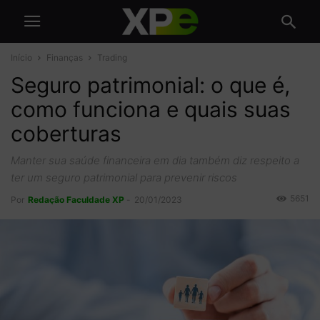
Início
Finanças
Trading
Seguro patrimonial: o que é,
como funciona e quais suas
coberturas
Manter sua saúde financeira em dia também diz respeito a
ter um seguro patrimonial para prevenir riscos
5651
Por
Redação Faculdade XP
-
20/01/2023