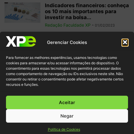
Indicadores financeiros: conheça
os 10 mais importantes para
investir na bolsa...
Redação Faculdade XP
-
01/02/2023
Como começar a operar em
Gerenciar Cookies
swing trade? 5 dicas para
ganhos...
Para fornecer as melhores experiências, usamos tecnologias como
Redação Faculdade XP
-
31/01/2023
cookies para armazenar e/ou acessar informações do dispositivo. O
consentimento para essas tecnologias nos permitirá processar dados
como comportamento de navegação ou IDs exclusivos neste site. Não
Free float: qual a importância
consentir ou retirar o consentimento pode afetar negativamente certos
desse conceito para acionistas
recursos e funções.
minoritários?
Redação Faculdade XP
-
22/01/2023
Aceitar
Negar
© XP Educação 2022
Política de Cookies